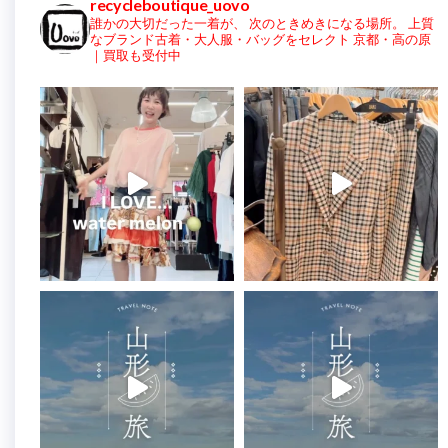
recycleboutique_uovo
誰かの大切だった一着が、
次のときめきになる場所。
上質
なブランド古着・大人服・バッグをセレクト
京都・高の原
｜買取も受付中