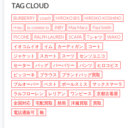
TAG CLOUD
BURBERRY
coach
HIROKO BIS
HIROKO KOSHINO
i+mu
io comme io
JNBY
Max Mara
Paul Smith
PICONE
RALPH LAUREN
SCAPA
Tシャツ
WAKO
イオコムイオ
イム
カーディガン
コート
ジャケット
スカート
スーツ
センソユニコ
セーター
バッグ
バーバリー
パンツ
ヒロコビス
ピッコーネ
ブラウス
ブランドバッグ買取
プルオーバー
ベスト
ポールスミス
マックスマーラ
ラルフローレン
レリアン
ワンピース
京都古着屋
全国対応
宅配買取
慈雨
洋服買取
買取
電話通販可
靴