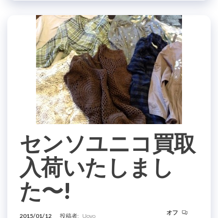
センソユニコ買取
入荷いたしまし
た〜!
オフ
2015/01/12
投稿者:
Uovo