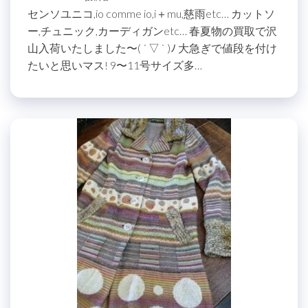
センソユニコ,io comme io,i＋mu,慈雨etc… カットソ
ー,チュニック,カーディガンetc… 春夏物の買取で沢
山入荷いたしました〜( ´ ▽ ` )ﾉ 大急ぎで値段を付け
たいと思いマス! 9〜11号サイズ多…