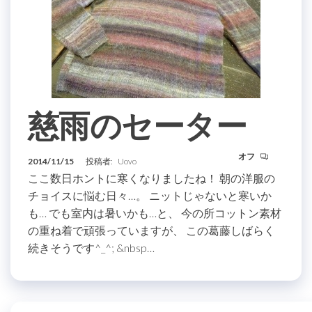
慈雨のセーター
オフ
2014/11/15
投稿者:
Uovo
ここ数日ホントに寒くなりましたね！ 朝の洋服の
チョイスに悩む日々…。 ニットじゃないと寒いか
も… でも室内は暑いかも…と、 今の所コットン素材
の重ね着で頑張っていますが、 この葛藤しばらく
続きそうです^_^; &nbsp…