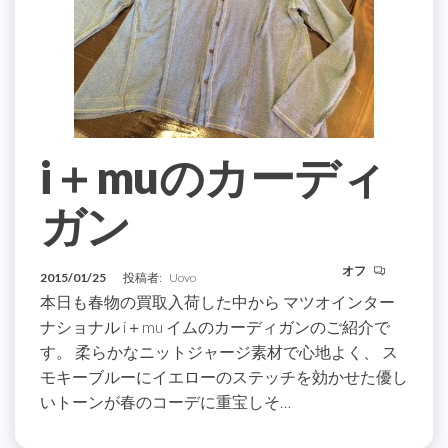
i＋muのカーディ
ガン
オフ
2015/01/25
投稿者:
Uovo
本日も春物の買取入荷した中から マツオインター
ナショナル i＋mu イムのカーディガンのご紹介で
す。 柔らかなニットジャージ素材で心地よく、 ス
モキーブルーにイエローのステッチを効かせた優し
いトーンが春のコーデに重宝しそ…