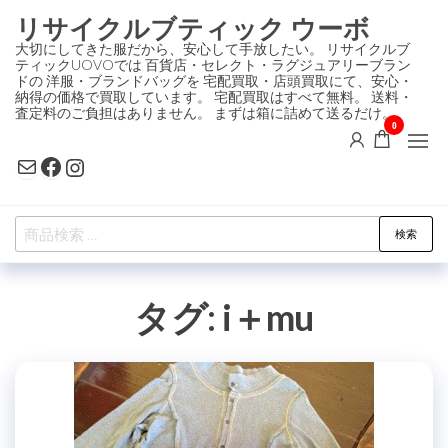
コ
リサイクルブティック ウーボ
ン
大切にしてきた服だから、安心して手放したい。 リサイクルブ
ティックUOVOでは 百貨店・セレクト・ラグジュアリーブラン
テ
ドの 洋服・ブランドバッグを 宅配買取・店頭買取にて、安心・
ン
納得の価格で買取しています。 宅配買取はすべて無料。 送料・
査定料のご負担はありません。 まずは箱に詰めて送るだけ。
ツ
0
に
Mail
Facebook
Instagram
ス
キ
検
ッ
検索
索
プ
対
タグ:
i＋mu
象: