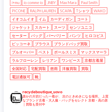
i+mu
io comme io
JNBY
Max Mara
Paul Smith
PICONE
RALPH LAUREN
SCAPA
Tシャツ
WAKO
イオコムイオ
イム
カーディガン
コート
ジャケット
スカート
スーツ
センソユニコ
セーター
バッグ
バーバリー
パンツ
ヒロコビス
ピッコーネ
ブラウス
ブランドバッグ買取
プルオーバー
ベスト
ポールスミス
マックスマーラ
ラルフローレン
レリアン
ワンピース
京都古着屋
全国対応
宅配買取
慈雨
洋服買取
買取
電話通販可
靴
recycleboutique_uovo
誰かの大切だった一着が、
次のときめきになる場所。
上質
なブランド古着・大人服・バッグをセレクト
京都・高の原
｜買取も受付中