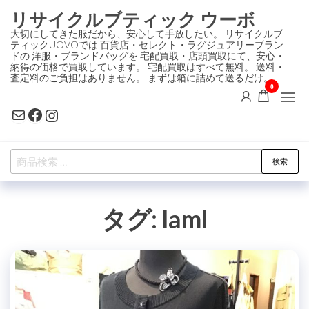
コ
リサイクルブティック ウーボ
ン
大切にしてきた服だから、安心して手放したい。 リサイクルブ
ティックUOVOでは 百貨店・セレクト・ラグジュアリーブラン
テ
ドの 洋服・ブランドバッグを 宅配買取・店頭買取にて、安心・
ン
納得の価格で買取しています。 宅配買取はすべて無料。 送料・
査定料のご負担はありません。 まずは箱に詰めて送るだけ。
ツ
0
に
Mail
Facebook
Instagram
ス
キ
検
ッ
検索
索
プ
対
タグ:
IamI
象: