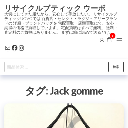
コ
リサイクルブティック ウーボ
ン
大切にしてきた服だから、安心して手放したい。 リサイクルブ
ティックUOVOでは 百貨店・セレクト・ラグジュアリーブラン
テ
ドの 洋服・ブランドバッグを 宅配買取・店頭買取にて、安心・
ン
納得の価格で買取しています。 宅配買取はすべて無料。 送料・
査定料のご負担はありません。 まずは箱に詰めて送るだけ。
ツ
0
に
Mail
Facebook
Instagram
ス
キ
検
ッ
検索
索
プ
対
タグ:
Jack gomme
象: