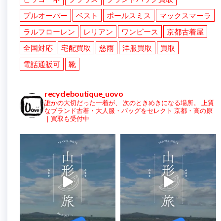
プルオーバー
ベスト
ポールスミス
マックスマーラ
ラルフローレン
レリアン
ワンピース
京都古着屋
全国対応
宅配買取
慈雨
洋服買取
買取
電話通販可
靴
recycleboutique_uovo
誰かの大切だった一着が、
次のときめきになる場所。
上質
なブランド古着・大人服・バッグをセレクト
京都・高の原
｜買取も受付中