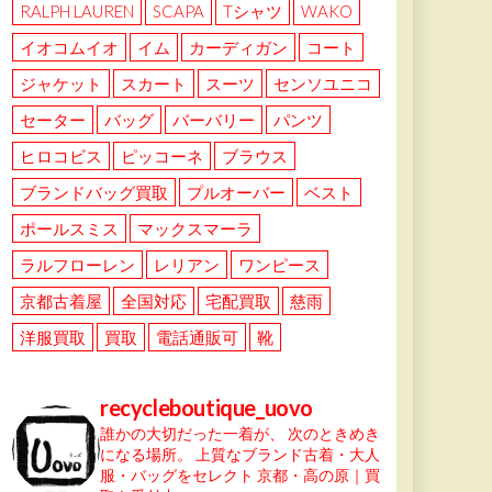
RALPH LAUREN
SCAPA
Tシャツ
WAKO
イオコムイオ
イム
カーディガン
コート
ジャケット
スカート
スーツ
センソユニコ
セーター
バッグ
バーバリー
パンツ
ヒロコビス
ピッコーネ
ブラウス
ブランドバッグ買取
プルオーバー
ベスト
ポールスミス
マックスマーラ
ラルフローレン
レリアン
ワンピース
京都古着屋
全国対応
宅配買取
慈雨
洋服買取
買取
電話通販可
靴
recycleboutique_uovo
誰かの大切だった一着が、
次のときめき
になる場所。
上質なブランド古着・大人
服・バッグをセレクト
京都・高の原｜買