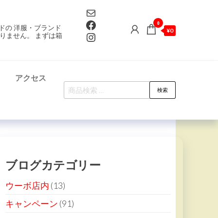
Mail
Facebook
0
ドの 洋服・ブランド
¥0
Instagram
りません。 まずは箱
て
アクセス
検
検索
索
対
象:
ブログカテゴリー
ウーボ店内
(13)
キャンペーン
(91)