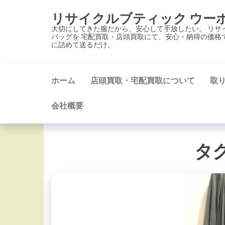
コ
リサイクルブティック ウー
ン
大切にしてきた服だから、安心して手放したい。 リサ
テ
バッグを 宅配買取・店頭買取にて、安心・納得の価格
に詰めて送るだけ。
ン
ツ
に
ホーム
店頭買取・宅配買取について
取
ス
キ
会社概要
ッ
プ
タグ