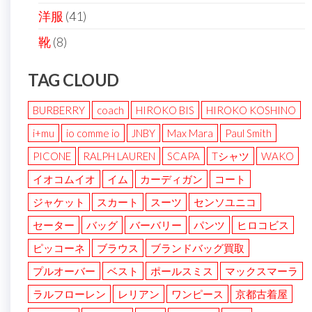
洋服
(41)
靴
(8)
TAG CLOUD
BURBERRY
coach
HIROKO BIS
HIROKO KOSHINO
i+mu
io comme io
JNBY
Max Mara
Paul Smith
PICONE
RALPH LAUREN
SCAPA
Tシャツ
WAKO
イオコムイオ
イム
カーディガン
コート
ジャケット
スカート
スーツ
センソユニコ
セーター
バッグ
バーバリー
パンツ
ヒロコビス
ピッコーネ
ブラウス
ブランドバッグ買取
プルオーバー
ベスト
ポールスミス
マックスマーラ
ラルフローレン
レリアン
ワンピース
京都古着屋