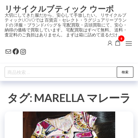
コ
リサイクルブティック ウーボ
ン
大切にしてきた服だから、安心して手放したい。 リサイクルブ
ティックUOVOでは 百貨店・セレクト・ラグジュアリーブラン
テ
ドの 洋服・ブランドバッグを 宅配買取・店頭買取にて、安心・
ン
納得の価格で買取しています。 宅配買取はすべて無料。 送料・
査定料のご負担はありません。 まずは箱に詰めて送るだけ。
ツ
0
に
Mail
Facebook
Instagram
ス
キ
検
ッ
検索
索
プ
対
タグ:
MARELLA マレーラ
象: