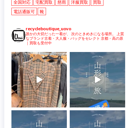
全国対応
宅配買取
慈雨
洋服買取
買取
電話通販可
靴
recycleboutique_uovo
誰かの大切だった一着が、
次のときめきになる場所。
上質
なブランド古着・大人服・バッグをセレクト
京都・高の原
｜買取も受付中