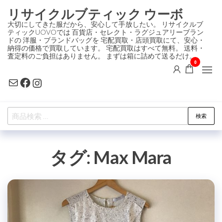
コ
リサイクルブティック ウーボ
ン
大切にしてきた服だから、安心して手放したい。 リサイクルブ
ティックUOVOでは 百貨店・セレクト・ラグジュアリーブラン
テ
ドの 洋服・ブランドバッグを 宅配買取・店頭買取にて、安心・
ン
納得の価格で買取しています。 宅配買取はすべて無料。 送料・
査定料のご負担はありません。 まずは箱に詰めて送るだけ。
ツ
0
に
Mail
Facebook
Instagram
ス
キ
検
ッ
検索
索
プ
対
タグ:
Max Mara
象: