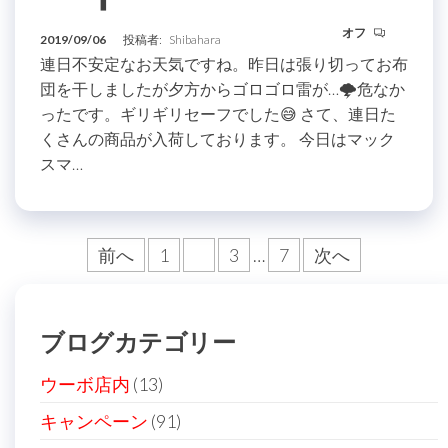
オフ
2019/09/06
投稿者:
Shibahara
連日不安定なお天気ですね。昨日は張り切ってお布
団を干しましたが夕方からゴロゴロ雷が…🌩危なか
ったです。ギリギリセーフでした😅 さて、連日た
くさんの商品が入荷しております。 今日はマック
スマ…
投
前へ
1
2
3
…
7
次へ
稿
の
ブログカテゴリー
ペ
ー
ウーボ店内
(13)
ジ
キャンペーン
(91)