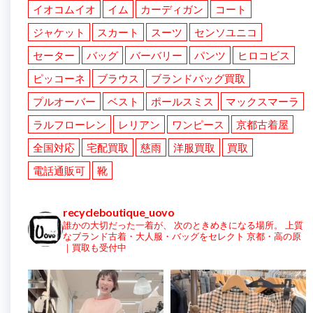
イオコムイオ
イム
カーディガン
コート
ジャケット
スカート
スーツ
センソユニコ
セーター
バッグ
バーバリー
パンツ
ヒロコビス
ピッコーネ
ブラウス
ブランドバッグ買取
プルオーバー
ベスト
ポールスミス
マックスマーラ
ラルフローレン
レリアン
ワンピース
京都古着屋
全国対応
宅配買取
慈雨
洋服買取
買取
電話通販可
靴
recycleboutique_uovo
誰かの大切だった一着が、
次のときめきになる場所。
上質
なブランド古着・大人服・バッグをセレクト
京都・高の原
｜買取も受付中