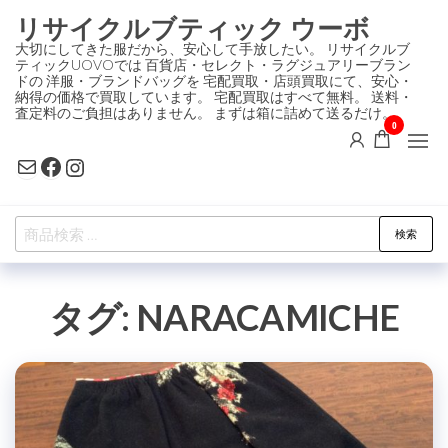
コ
リサイクルブティック ウーボ
ン
大切にしてきた服だから、安心して手放したい。 リサイクルブ
ティックUOVOでは 百貨店・セレクト・ラグジュアリーブラン
テ
ドの 洋服・ブランドバッグを 宅配買取・店頭買取にて、安心・
ン
納得の価格で買取しています。 宅配買取はすべて無料。 送料・
査定料のご負担はありません。 まずは箱に詰めて送るだけ。
ツ
0
に
Mail
Facebook
Instagram
ス
キ
検
ッ
検索
索
プ
対
タグ:
NARACAMICHE
象: