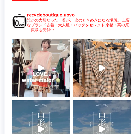
recycleboutique_uovo
誰かの大切だった一着が、
次のときめきになる場所。
上質
なブランド古着・大人服・バッグをセレクト
京都・高の原
｜買取も受付中