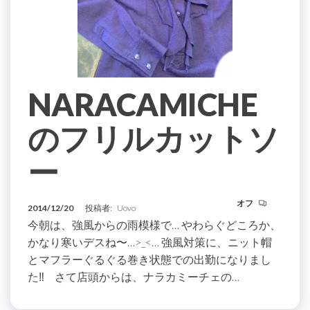
NARACAMICHE
のフリルカットソ
ー
オフ
2014/12/20
投稿者:
Uovo
今朝は、強風からの雨模様で… やわらぐどころか、
かなり寒いデスね〜…>_<… 強風対策に、ニット帽
とマフラーぐるぐる巻き状態での出勤になりまし
た‼ さて店頭からは、ナラカミーチェの…