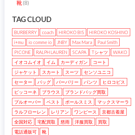
靴
(8)
TAG CLOUD
BURBERRY
coach
HIROKO BIS
HIROKO KOSHINO
i+mu
io comme io
JNBY
Max Mara
Paul Smith
PICONE
RALPH LAUREN
SCAPA
Tシャツ
WAKO
イオコムイオ
イム
カーディガン
コート
ジャケット
スカート
スーツ
センソユニコ
セーター
バッグ
バーバリー
パンツ
ヒロコビス
ピッコーネ
ブラウス
ブランドバッグ買取
プルオーバー
ベスト
ポールスミス
マックスマーラ
ラルフローレン
レリアン
ワンピース
京都古着屋
全国対応
宅配買取
慈雨
洋服買取
買取
電話通販可
靴