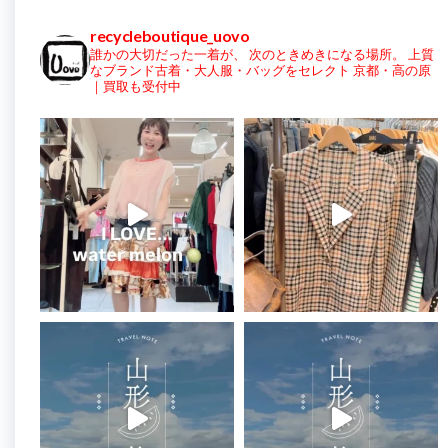
recycleboutique_uovo
誰かの大切だった一着が、
次のときめきになる場所。
上質
なブランド古着・大人服・バッグをセレクト
京都・高の原
｜買取も受付中