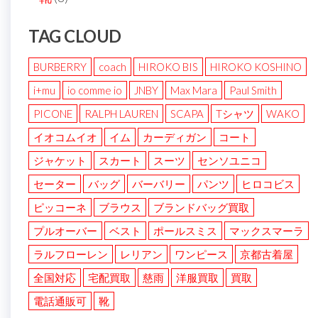
TAG CLOUD
BURBERRY
coach
HIROKO BIS
HIROKO KOSHINO
i+mu
io comme io
JNBY
Max Mara
Paul Smith
PICONE
RALPH LAUREN
SCAPA
Tシャツ
WAKO
イオコムイオ
イム
カーディガン
コート
ジャケット
スカート
スーツ
センソユニコ
セーター
バッグ
バーバリー
パンツ
ヒロコビス
ピッコーネ
ブラウス
ブランドバッグ買取
プルオーバー
ベスト
ポールスミス
マックスマーラ
ラルフローレン
レリアン
ワンピース
京都古着屋
全国対応
宅配買取
慈雨
洋服買取
買取
電話通販可
靴