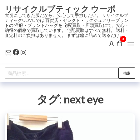
コ
リサイクルブティック ウーボ
ン
大切にしてきた服だから、安心して手放したい。 リサイクルブ
ティックUOVOでは 百貨店・セレクト・ラグジュアリーブラン
テ
ドの 洋服・ブランドバッグを 宅配買取・店頭買取にて、安心・
ン
納得の価格で買取しています。 宅配買取はすべて無料。 送料・
査定料のご負担はありません。 まずは箱に詰めて送るだけ。
ツ
0
に
Mail
Facebook
Instagram
ス
キ
検
ッ
検索
索
プ
対
タグ:
next eye
象: