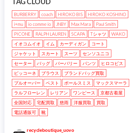
TAG CLOUD
BURBERRY
coach
HIROKO BIS
HIROKO KOSHINO
i+mu
io comme io
JNBY
Max Mara
Paul Smith
PICONE
RALPH LAUREN
SCAPA
Tシャツ
WAKO
イオコムイオ
イム
カーディガン
コート
ジャケット
スカート
スーツ
センソユニコ
セーター
バッグ
バーバリー
パンツ
ヒロコビス
ピッコーネ
ブラウス
ブランドバッグ買取
プルオーバー
ベスト
ポールスミス
マックスマーラ
ラルフローレン
レリアン
ワンピース
京都古着屋
全国対応
宅配買取
慈雨
洋服買取
買取
電話通販可
靴
recycleboutique_uovo