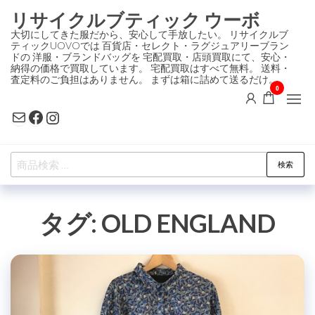
コ
リサイクルブティック ウーボ
ン
大切にしてきた服だから、安心して手放したい。 リサイクルブ
ティックUOVOでは 百貨店・セレクト・ラグジュアリーブラン
テ
ドの 洋服・ブランドバッグを 宅配買取・店頭買取にて、安心・
ン
納得の価格で買取しています。 宅配買取はすべて無料。 送料・
査定料のご負担はありません。 まずは箱に詰めて送るだけ。
ツ
0
に
Mail
Facebook
Instagram
ス
キ
検
ッ
検索
索
プ
対
タグ:
OLD ENGLAND
象: