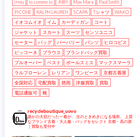
i+mu
io comme io
JNBY
Max Mara
Paul Smith
PICONE
RALPH LAUREN
SCAPA
Tシャツ
WAKO
イオコムイオ
イム
カーディガン
コート
ジャケット
スカート
スーツ
センソユニコ
セーター
バッグ
バーバリー
パンツ
ヒロコビス
ピッコーネ
ブラウス
ブランドバッグ買取
プルオーバー
ベスト
ポールスミス
マックスマーラ
ラルフローレン
レリアン
ワンピース
京都古着屋
全国対応
宅配買取
慈雨
洋服買取
買取
電話通販可
靴
recycleboutique_uovo
誰かの大切だった一着が、
次のときめきになる場所。
上質
なブランド古着・大人服・バッグをセレクト
京都・高の原
｜買取も受付中