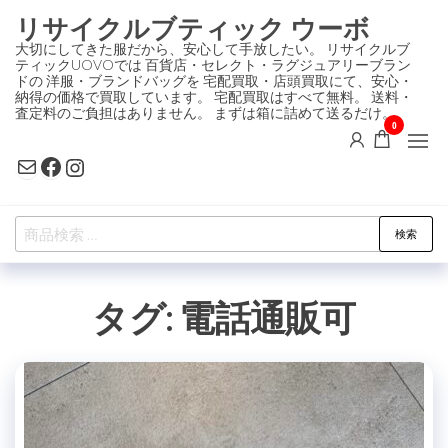
コ
リサイクルブティック ウーボ
ン
大切にしてきた服だから、安心して手放したい。 リサイクルブ
ティックUOVOでは 百貨店・セレクト・ラグジュアリーブラン
テ
ドの 洋服・ブランドバッグを 宅配買取・店頭買取にて、安心・
ン
納得の価格で買取しています。 宅配買取はすべて無料。 送料・
査定料のご負担はありません。 まずは箱に詰めて送るだけ。
ツ
0
に
Mail
Facebook
Instagram
ス
キ
検
ッ
検索
索
プ
対
タグ:
電話通販可
象: