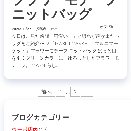
ニットバッグ
オフ
2026/03/27
投稿者:
Uovo
今日は、見た瞬間「可愛い！」と思わず声が出たバ
ッグをご紹介〜♡ 「MARNI MARKET マルニマー
ケット」フラワーモチーフ ニットバッグ ぱっと目
を引くグリーンカラーに、ゆるっとしたフラワーモ
チーフ。 MARNIらし…
投
前へ
1
…
9
10
稿
の
ブログカテゴリー
ペ
ー
ウーボ店内
(13)