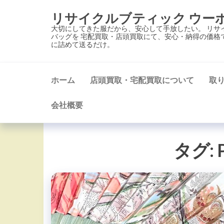
コ
リサイクルブティック ウー
ン
大切にしてきた服だから、安心して手放したい。 リサ
テ
バッグを 宅配買取・店頭買取にて、安心・納得の価格
に詰めて送るだけ。
ン
ツ
に
ホーム
店頭買取・宅配買取について
取
ス
キ
会社概要
ッ
プ
タグ: