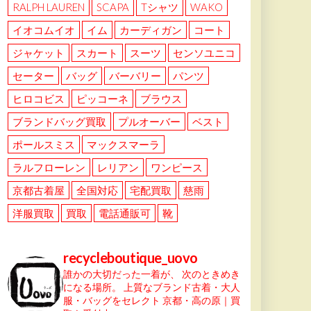
RALPH LAUREN
SCAPA
Tシャツ
WAKO
イオコムイオ
イム
カーディガン
コート
ジャケット
スカート
スーツ
センソユニコ
セーター
バッグ
バーバリー
パンツ
ヒロコビス
ピッコーネ
ブラウス
ブランドバッグ買取
プルオーバー
ベスト
ポールスミス
マックスマーラ
ラルフローレン
レリアン
ワンピース
京都古着屋
全国対応
宅配買取
慈雨
洋服買取
買取
電話通販可
靴
recycleboutique_uovo
誰かの大切だった一着が、
次のときめき
になる場所。
上質なブランド古着・大人
服・バッグをセレクト
京都・高の原｜買