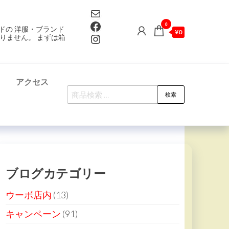
Mail
Facebook
0
ドの 洋服・ブランド
¥0
Instagram
りません。 まずは箱
て
アクセス
検
検索
索
対
象:
ブログカテゴリー
ウーボ店内
(13)
キャンペーン
(91)