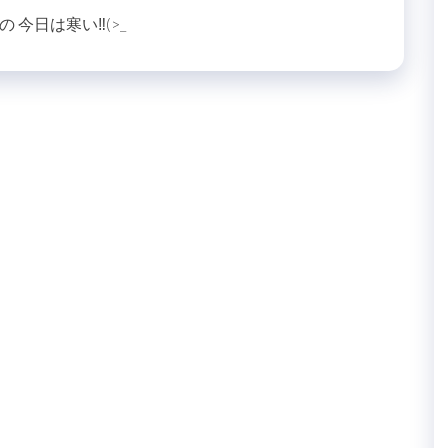
今日は寒い‼(>_