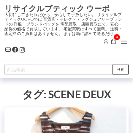
コ
リサイクルブティック ウーボ
ン
大切にしてきた服だから、安心して手放したい。 リサイクルブ
ティックUOVOでは 百貨店・セレクト・ラグジュアリーブラン
テ
ドの 洋服・ブランドバッグを 宅配買取・店頭買取にて、安心・
ン
納得の価格で買取しています。 宅配買取はすべて無料。 送料・
査定料のご負担はありません。 まずは箱に詰めて送るだけ。
ツ
0
に
Mail
Facebook
Instagram
ス
キ
検
ッ
検索
索
プ
対
タグ:
SCENE DEUX
象: