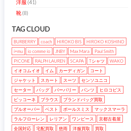
洋服
(41)
靴
(8)
TAG CLOUD
BURBERRY
coach
HIROKO BIS
HIROKO KOSHINO
i+mu
io comme io
JNBY
Max Mara
Paul Smith
PICONE
RALPH LAUREN
SCAPA
Tシャツ
WAKO
イオコムイオ
イム
カーディガン
コート
ジャケット
スカート
スーツ
センソユニコ
セーター
バッグ
バーバリー
パンツ
ヒロコビス
ピッコーネ
ブラウス
ブランドバッグ買取
プルオーバー
ベスト
ポールスミス
マックスマーラ
ラルフローレン
レリアン
ワンピース
京都古着屋
全国対応
宅配買取
慈雨
洋服買取
買取