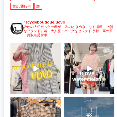
電話通販可
靴
recycleboutique_uovo
誰かの大切だった一着が、
次のときめきになる場所。
上質
なブランド古着・大人服・バッグをセレクト
京都・高の原
｜買取も受付中