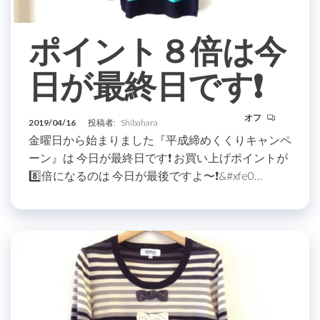
ポイント８倍は今
日が最終日です❗️
オフ
2019/04/16
投稿者:
Shibahara
金曜日から始まりました『平成締めくくりキャンペ
ーン』は 今日が最終日です❗️ お買い上げポイントが
8️⃣倍になるのは 今日が最後ですよ〜❗&#xfe0…