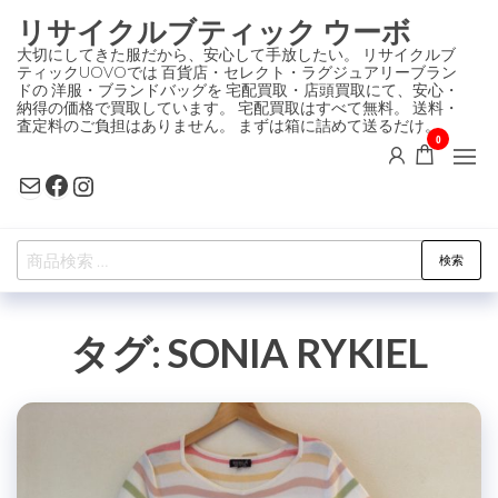
コ
リサイクルブティック ウーボ
ン
大切にしてきた服だから、安心して手放したい。 リサイクルブ
ティックUOVOでは 百貨店・セレクト・ラグジュアリーブラン
テ
ドの 洋服・ブランドバッグを 宅配買取・店頭買取にて、安心・
ン
納得の価格で買取しています。 宅配買取はすべて無料。 送料・
査定料のご負担はありません。 まずは箱に詰めて送るだけ。
ツ
0
に
Mail
Facebook
Instagram
ス
キ
検
ッ
検索
索
プ
対
タグ:
SONIA RYKIEL
象: