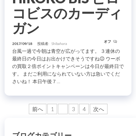
コビスのカーディ
ガン
オフ
2017/09/18
投稿者:
Shibahara
台風一過で今朝は青空が広がってます。 ３連休の
最終日の今日はお出かけできそうですね😉 ウーボ
の買取２倍ポイントキャンペーンは今日が最終日で
す。 まだご利用になられていない方は急いでくだ
さいね！ 本日午後７…
投
前へ
1
2
3
4
次へ
稿
の
ブログカテゴリー