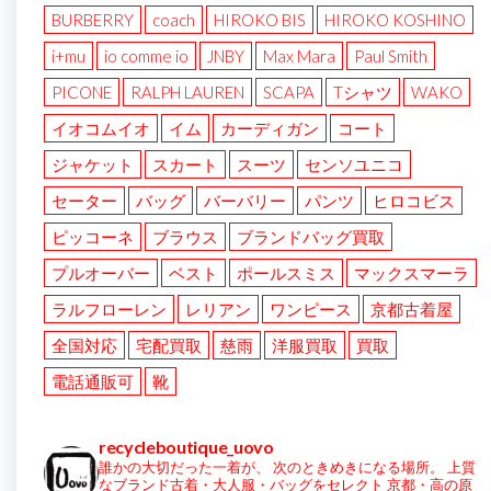
BURBERRY
coach
HIROKO BIS
HIROKO KOSHINO
i+mu
io comme io
JNBY
Max Mara
Paul Smith
PICONE
RALPH LAUREN
SCAPA
Tシャツ
WAKO
イオコムイオ
イム
カーディガン
コート
ジャケット
スカート
スーツ
センソユニコ
セーター
バッグ
バーバリー
パンツ
ヒロコビス
ピッコーネ
ブラウス
ブランドバッグ買取
プルオーバー
ベスト
ポールスミス
マックスマーラ
ラルフローレン
レリアン
ワンピース
京都古着屋
全国対応
宅配買取
慈雨
洋服買取
買取
電話通販可
靴
recycleboutique_uovo
誰かの大切だった一着が、
次のときめきになる場所。
上質
なブランド古着・大人服・バッグをセレクト
京都・高の原