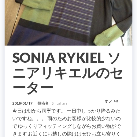
SONIA RYKIEL ソ
ニアリキエルのセ
ーター
オフ
2018/01/17
投稿者:
Shibahara
今日は朝から雨☔️です。 一日中しっかり降るみた
いですね。。。 雨のためお客様が比較的少ないの
で ゆっくりフィッティングしながらお買い物がで
きます お近くにお越しの際ははぜひお立ち寄りく