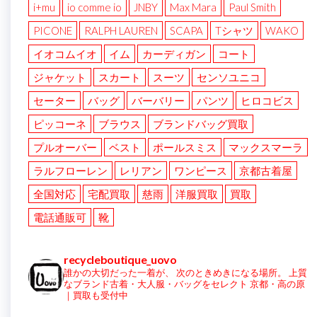
i+mu
io comme io
JNBY
Max Mara
Paul Smith
PICONE
RALPH LAUREN
SCAPA
Tシャツ
WAKO
イオコムイオ
イム
カーディガン
コート
ジャケット
スカート
スーツ
センソユニコ
セーター
バッグ
バーバリー
パンツ
ヒロコビス
ピッコーネ
ブラウス
ブランドバッグ買取
プルオーバー
ベスト
ポールスミス
マックスマーラ
ラルフローレン
レリアン
ワンピース
京都古着屋
全国対応
宅配買取
慈雨
洋服買取
買取
電話通販可
靴
recycleboutique_uovo
誰かの大切だった一着が、
次のときめきになる場所。
上質
なブランド古着・大人服・バッグをセレクト
京都・高の原
｜買取も受付中