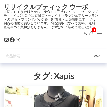
コ
リサイクルブティック ウーボ
ン
大切にしてきた服だから、安心して手放したい。 リサイクルブ
ティックUOVOでは 百貨店・セレクト・ラグジュアリーブラン
テ
ドの 洋服・ブランドバッグを 宅配買取・店頭買取にて、安心・
ン
納得の価格で買取しています。 宅配買取はすべて無料。 送料・
査定料のご負担はありません。 まずは箱に詰めて送るだけ。
ツ
0
に
Mail
Facebook
Instagram
ス
キ
検
ッ
検索
索
プ
対
タグ:
Xapis
象: