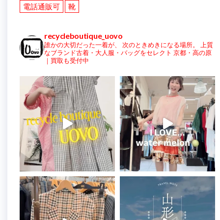
電話通販可
靴
recycleboutique_uovo
誰かの大切だった一着が、
次のときめきになる場所。
上質
なブランド古着・大人服・バッグをセレクト
京都・高の原
｜買取も受付中