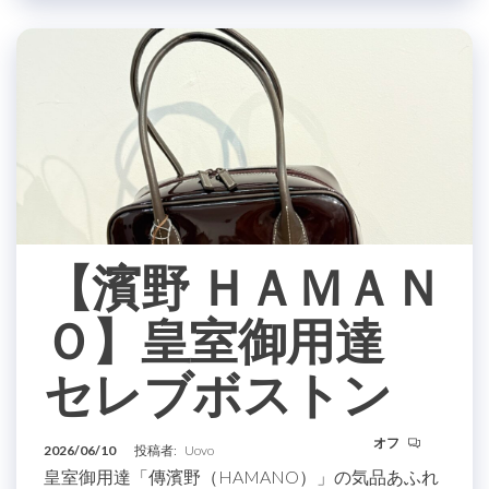
【濱野 ＨＡＭＡＮ
Ｏ】皇室御用達
セレブボストン
オフ
2026/06/10
投稿者:
Uovo
皇室御用達「傳濱野（HAMANO）」の気品あふれ