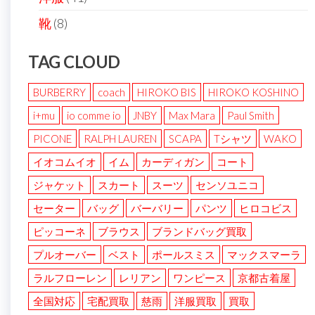
靴
(8)
TAG CLOUD
BURBERRY
coach
HIROKO BIS
HIROKO KOSHINO
i+mu
io comme io
JNBY
Max Mara
Paul Smith
PICONE
RALPH LAUREN
SCAPA
Tシャツ
WAKO
イオコムイオ
イム
カーディガン
コート
ジャケット
スカート
スーツ
センソユニコ
セーター
バッグ
バーバリー
パンツ
ヒロコビス
ピッコーネ
ブラウス
ブランドバッグ買取
プルオーバー
ベスト
ポールスミス
マックスマーラ
ラルフローレン
レリアン
ワンピース
京都古着屋
全国対応
宅配買取
慈雨
洋服買取
買取