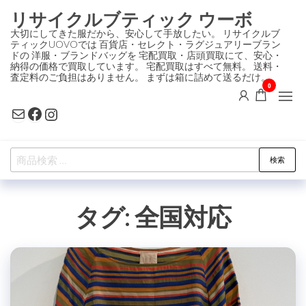
コ
リサイクルブティック ウーボ
ン
大切にしてきた服だから、安心して手放したい。 リサイクルブ
ティックUOVOでは 百貨店・セレクト・ラグジュアリーブラン
テ
ドの 洋服・ブランドバッグを 宅配買取・店頭買取にて、安心・
ン
納得の価格で買取しています。 宅配買取はすべて無料。 送料・
査定料のご負担はありません。 まずは箱に詰めて送るだけ。
ツ
0
に
Mail
Facebook
Instagram
ス
キ
検
ッ
検索
索
プ
対
タグ:
全国対応
象: