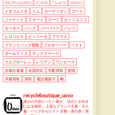
RALPH LAUREN
SCAPA
Tシャツ
WAKO
イオコムイオ
イム
カーディガン
コート
ジャケット
スカート
スーツ
センソユニコ
セーター
バッグ
バーバリー
パンツ
ヒロコビス
ピッコーネ
ブラウス
ブランドバッグ買取
プルオーバー
ベスト
ポールスミス
マックスマーラ
ラルフローレン
レリアン
ワンピース
京都古着屋
全国対応
宅配買取
慈雨
洋服買取
買取
電話通販可
靴
recycleboutique_uovo
誰かの大切だった一着が、
次のときめき
になる場所。
上質なブランド古着・大人
服・バッグをセレクト
京都・高の原｜買