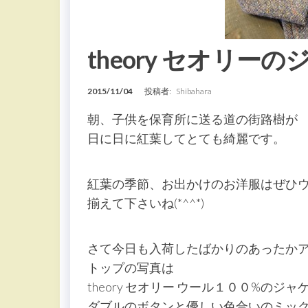
theory セオリー
2015/11/04
投稿者:
Shibahara
朝、子供を保育所に送る道の街路樹が
日に日に紅葉してとても綺麗です。
紅葉の季節、お出かけのお洋服はぜひ
揃えて下さいね(*^^*)
さて今日も入荷したばかりのあったか
トップの写真は
theory セオリー ウール１００%のジ
ダブルのボタンと優しい色合いのミッ