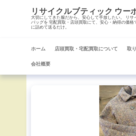
コ
リサイクルブティック ウー
ン
大切にしてきた服だから、安心して手放したい。 リサ
テ
バッグを 宅配買取・店頭買取にて、安心・納得の価格
に詰めて送るだけ。
ン
ツ
に
ホーム
店頭買取・宅配買取について
取
ス
キ
会社概要
ッ
プ