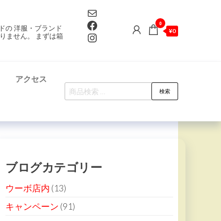
Mail
Facebook
0
ドの 洋服・ブランド
¥0
Instagram
りません。 まずは箱
て
アクセス
検
検索
索
対
象:
ブログカテゴリー
ウーボ店内
(13)
キャンペーン
(91)