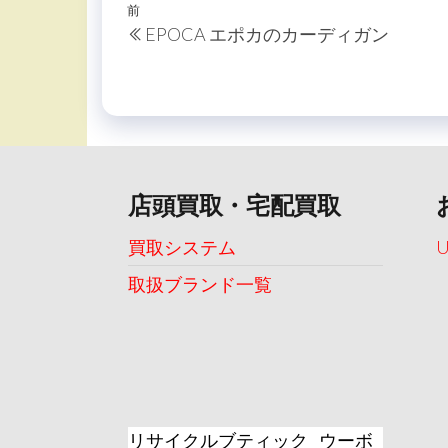
投
過
前
EPOCA エポカのカーディガン
稿
去
の
ナ
投
ビ
稿
ゲ
ー
店頭買取・宅配買取
シ
ョ
買取システム
ン
取扱ブランド一覧
リサイクルブティック ウーボ