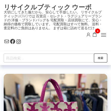
コ
リサイクルブティック ウーボ
ン
大切にしてきた服だから、安心して手放したい。 リサイクルブ
ティックUOVOでは 百貨店・セレクト・ラグジュアリーブラン
テ
ドの 洋服・ブランドバッグを 宅配買取・店頭買取にて、安心・
ン
納得の価格で買取しています。 宅配買取はすべて無料。 送料・
査定料のご負担はありません。 まずは箱に詰めて送るだけ。
ツ
0
に
Mail
Facebook
Instagram
ス
キ
検
ッ
検索
索
プ
対
象: