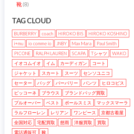
靴
(8)
TAG CLOUD
BURBERRY
coach
HIROKO BIS
HIROKO KOSHINO
i+mu
io comme io
JNBY
Max Mara
Paul Smith
PICONE
RALPH LAUREN
SCAPA
Tシャツ
WAKO
イオコムイオ
イム
カーディガン
コート
ジャケット
スカート
スーツ
センソユニコ
セーター
バッグ
バーバリー
パンツ
ヒロコビス
ピッコーネ
ブラウス
ブランドバッグ買取
プルオーバー
ベスト
ポールスミス
マックスマーラ
ラルフローレン
レリアン
ワンピース
京都古着屋
全国対応
宅配買取
慈雨
洋服買取
買取
電話通販可
靴