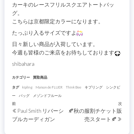
カーキのレースフリルスクエアトートバッ
グ。
こちらは京都限定カラーになります。
たっぷり入るサイズですよ
日々新しい商品が入荷しています。
今週も皆様のご来店をお待ちしております
shibahara
カテゴリー
買取商品
タグ
kipling
Maison de FLUER
Think Bee
キプリング
シンクビ
ー
バッグ
メゾンドフルール
投
過
前
次
次
Paul Smith リバーシ
🍂秋の服割チケット販
稿
去
の
ブルカーディガン
売スタート🍂
の
投
ナ
投
稿