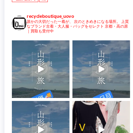
recycleboutique_uovo
誰かの大切だった一着が、
次のときめきになる場所。
上質
なブランド古着・大人服・バッグをセレクト
京都・高の原
｜買取も受付中