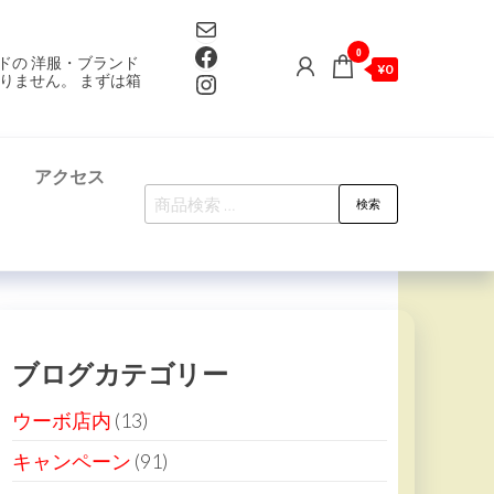
Mail
Facebook
0
ドの 洋服・ブランド
¥0
Instagram
りません。 まずは箱
て
アクセス
検
検索
索
対
象:
ブログカテゴリー
ウーボ店内
(13)
キャンペーン
(91)