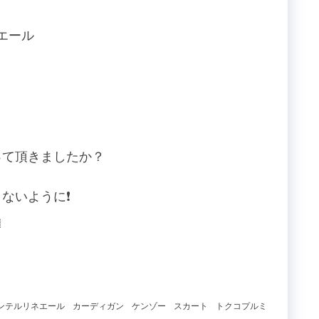
ネエール
って頂きましたか？
いように❗️

ンテルリネエール
カーディガン
ケンゾー
スカート
トクコプルミ