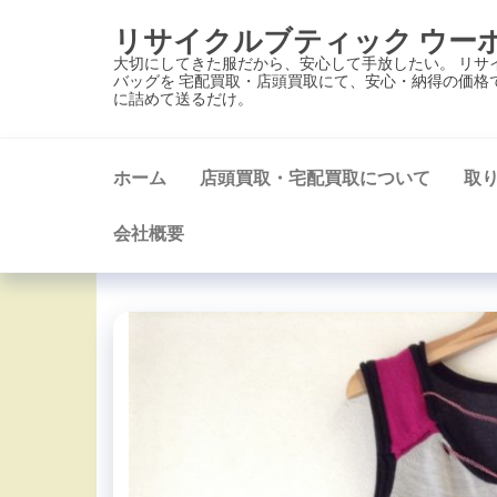
コ
リサイクルブティック ウー
ン
大切にしてきた服だから、安心して手放したい。 リサ
テ
バッグを 宅配買取・店頭買取にて、安心・納得の価格
に詰めて送るだけ。
ン
ツ
に
ホーム
店頭買取・宅配買取について
取
ス
キ
会社概要
ッ
プ