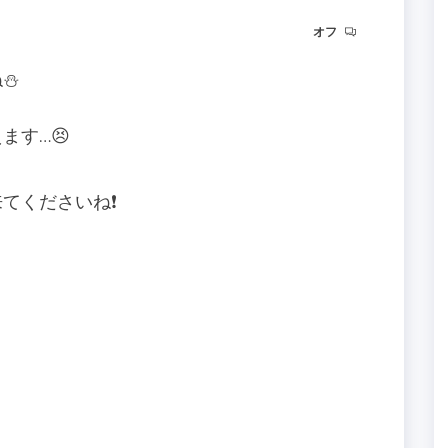
オフ
⛄️
ます…😣
くださいね❗️