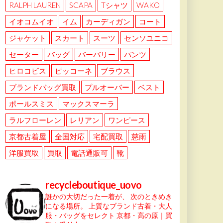
RALPH LAUREN
SCAPA
Tシャツ
WAKO
イオコムイオ
イム
カーディガン
コート
ジャケット
スカート
スーツ
センソユニコ
セーター
バッグ
バーバリー
パンツ
ヒロコビス
ピッコーネ
ブラウス
ブランドバッグ買取
プルオーバー
ベスト
ポールスミス
マックスマーラ
ラルフローレン
レリアン
ワンピース
京都古着屋
全国対応
宅配買取
慈雨
洋服買取
買取
電話通販可
靴
recycleboutique_uovo
誰かの大切だった一着が、
次のときめき
になる場所。
上質なブランド古着・大人
服・バッグをセレクト
京都・高の原｜買