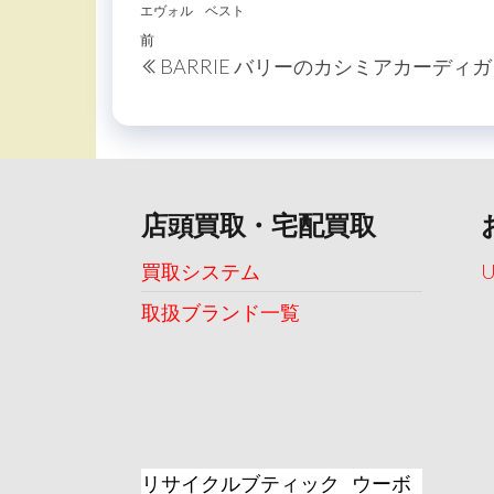
エヴォル
ベスト
投
過
前
BARRIE バリーのカシミアカーディ
稿
去
の
ナ
投
ビ
稿
ゲ
ー
店頭買取・宅配買取
シ
買取システム
ョ
取扱ブランド一覧
ン
リサイクルブティック ウーボ