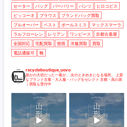
セーター
バッグ
バーバリー
パンツ
ヒロコビス
ピッコーネ
ブラウス
ブランドバッグ買取
プルオーバー
ベスト
ポールスミス
マックスマーラ
ラルフローレン
レリアン
ワンピース
京都古着屋
全国対応
宅配買取
慈雨
洋服買取
買取
電話通販可
靴
recycleboutique_uovo
誰かの大切だった一着が、
次のときめきになる場所。
上質
なブランド古着・大人服・バッグをセレクト
京都・高の原
｜買取も受付中