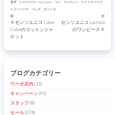
タグ
CHEROSITA
kate spade
SAC
Tory Burch
ケイトスペード
トリーバーチ
バッグ
ロジータ
投
過
前
次
次
センソユニコ Cube-
センソユニコ Lucruca
稿
去
の
Cubeのコットンジャ
のワンピース
の
投
ナ
ケット
投
稿
ビ
稿
ゲ
ー
シ
ブログカテゴリー
ョ
ン
ウーボ店内
(13)
キャンペーン
(91)
スタッフ
(8)
セール
(274)