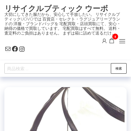
コ
リサイクルブティック ウーボ
ン
大切にしてきた服だから、安心して手放したい。 リサイクルブ
ティックUOVOでは 百貨店・セレクト・ラグジュアリーブラン
テ
ドの 洋服・ブランドバッグを 宅配買取・店頭買取にて、安心・
ン
納得の価格で買取しています。 宅配買取はすべて無料。 送料・
査定料のご負担はありません。 まずは箱に詰めて送るだけ。
ツ
0
に
Mail
Facebook
Instagram
ス
キ
検
ッ
検索
索
プ
対
象: