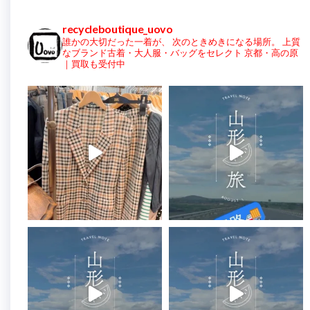
recycleboutique_uovo
誰かの大切だった一着が、
次のときめきになる場所。
上質
なブランド古着・大人服・バッグをセレクト
京都・高の原
｜買取も受付中