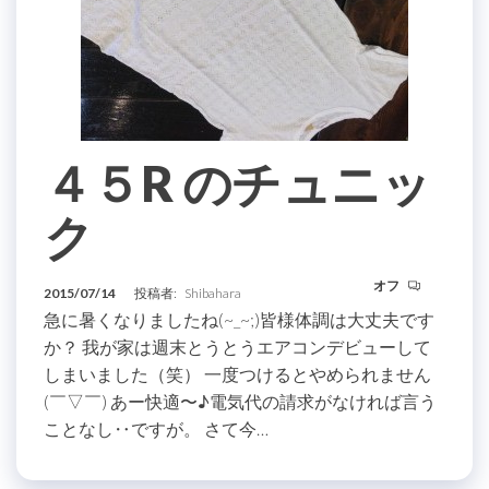
４５R のチュニッ
ク
オフ
2015/07/14
投稿者:
Shibahara
急に暑くなりましたね(~_~;)皆様体調は大丈夫です
か？ 我が家は週末とうとうエアコンデビューして
しまいました（笑） 一度つけるとやめられません
(￣▽￣) あー快適〜♪電気代の請求がなければ言う
ことなし‥ですが。 さて今…