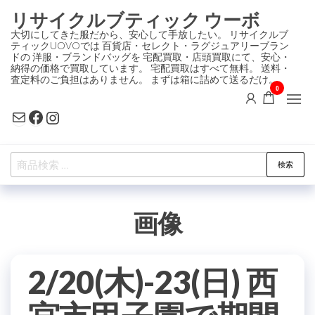
コ
リサイクルブティック ウーボ
ン
大切にしてきた服だから、安心して手放したい。 リサイクルブ
ティックUOVOでは 百貨店・セレクト・ラグジュアリーブラン
テ
ドの 洋服・ブランドバッグを 宅配買取・店頭買取にて、安心・
ン
納得の価格で買取しています。 宅配買取はすべて無料。 送料・
査定料のご負担はありません。 まずは箱に詰めて送るだけ。
ツ
0
に
Mail
Facebook
Instagram
ス
キ
検
ッ
検索
索
プ
対
画像
象:
2/20(木)-23(日) 西