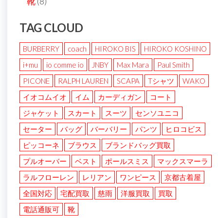
靴
(8)
TAG CLOUD
BURBERRY
coach
HIROKO BIS
HIROKO KOSHINO
i+mu
io comme io
JNBY
Max Mara
Paul Smith
PICONE
RALPH LAUREN
SCAPA
Tシャツ
WAKO
イオコムイオ
イム
カーディガン
コート
ジャケット
スカート
スーツ
センソユニコ
セーター
バッグ
バーバリー
パンツ
ヒロコビス
ピッコーネ
ブラウス
ブランドバッグ買取
プルオーバー
ベスト
ポールスミス
マックスマーラ
ラルフローレン
レリアン
ワンピース
京都古着屋
全国対応
宅配買取
慈雨
洋服買取
買取
電話通販可
靴