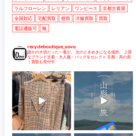
ラルフローレン
レリアン
ワンピース
京都古着屋
全国対応
宅配買取
慈雨
洋服買取
買取
電話通販可
靴
recycleboutique_uovo
誰かの大切だった一着が、
次のときめきになる場所。
上質
なブランド古着・大人服・バッグをセレクト
京都・高の原
｜買取も受付中