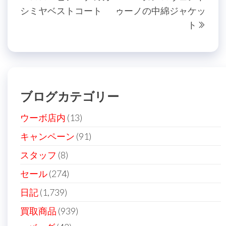
稿
シミヤベストコート
ゥーノの中綿ジャケッ
の
投
ナ
ト
投
稿
ビ
稿
ゲ
ー
シ
ブログカテゴリー
ョ
ン
ウーボ店内
(13)
キャンペーン
(91)
スタッフ
(8)
セール
(274)
日記
(1,739)
買取商品
(939)