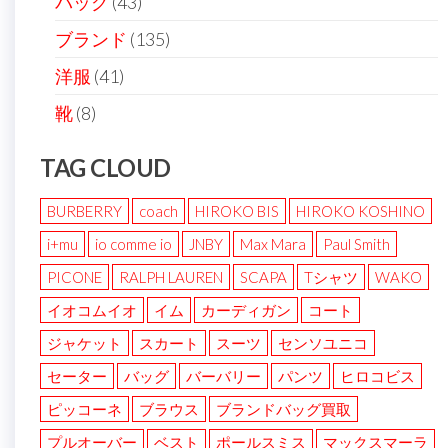
バッグ
(43)
ブランド
(135)
洋服
(41)
靴
(8)
TAG CLOUD
BURBERRY
coach
HIROKO BIS
HIROKO KOSHINO
i+mu
io comme io
JNBY
Max Mara
Paul Smith
PICONE
RALPH LAUREN
SCAPA
Tシャツ
WAKO
イオコムイオ
イム
カーディガン
コート
ジャケット
スカート
スーツ
センソユニコ
セーター
バッグ
バーバリー
パンツ
ヒロコビス
ピッコーネ
ブラウス
ブランドバッグ買取
プルオーバー
ベスト
ポールスミス
マックスマーラ