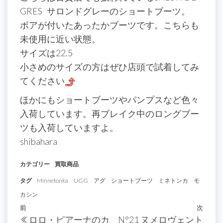
GRES サロンドグレーのショートブーツ。
ボアが付いたあったかブーツです。こちらも
未使用に近い状態。
サイズは22.5
小さめのサイズの方はぜひ店頭で試着してみ
てください
ほかにもショートブーツやパンプスなど色々
入荷しています。再ブレイク中のロングブー
ツも入荷していますよ。
shibahara
カテゴリー
買取商品
タグ
Minnetonka
UGG
アグ
ショートブーツ
ミネトンカ
モ
カシン
投
過
前
次
次
ロロ・ピアーナのカ
N°21 ヌメロヴェント
去
の