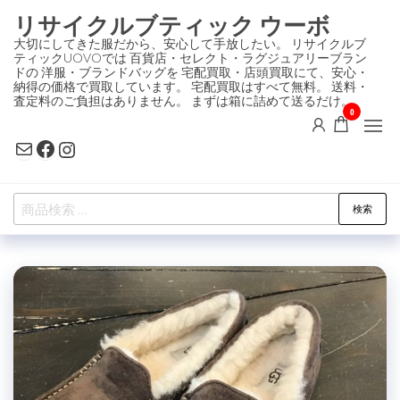
コ
リサイクルブティック ウーボ
ン
大切にしてきた服だから、安心して手放したい。 リサイクルブ
ティックUOVOでは 百貨店・セレクト・ラグジュアリーブラン
テ
ドの 洋服・ブランドバッグを 宅配買取・店頭買取にて、安心・
ン
納得の価格で買取しています。 宅配買取はすべて無料。 送料・
査定料のご負担はありません。 まずは箱に詰めて送るだけ。
ツ
0
に
Mail
Facebook
Instagram
ス
キ
検
ッ
検索
索
プ
対
象: