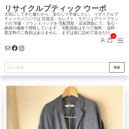
コ
リサイクルブティック ウーボ
ン
大切にしてきた服だから、安心して手放したい。 リサイクルブ
ティックUOVOでは 百貨店・セレクト・ラグジュアリーブラン
テ
ドの 洋服・ブランドバッグを 宅配買取・店頭買取にて、安心・
ン
納得の価格で買取しています。 宅配買取はすべて無料。 送料・
査定料のご負担はありません。 まずは箱に詰めて送るだけ。
ツ
0
に
Mail
Facebook
Instagram
ス
キ
検
ッ
検索
索
プ
対
象: