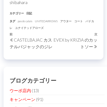
shibahara
カテゴリー
日記
タグ
pas de calais
UNITEDARROWS
アウター
コート
パドカ
レ
ユナイテッドアローズ
投
過
前
次
次
CASTELBAJAC カス
EVEX by KRIZIA のカッ
稿
去
の
テルバジャックのジレ
トソー
の
投
ナ
投
稿
ビ
稿
ゲ
ー
ブログカテゴリー
シ
ョ
ウーボ店内
(13)
ン
キャンペーン
(91)