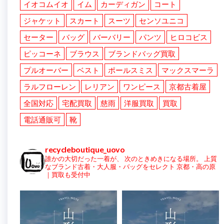
イオコムイオ
イム
カーディガン
コート
ジャケット
スカート
スーツ
センソユニコ
セーター
バッグ
バーバリー
パンツ
ヒロコビス
ピッコーネ
ブラウス
ブランドバッグ買取
プルオーバー
ベスト
ポールスミス
マックスマーラ
ラルフローレン
レリアン
ワンピース
京都古着屋
全国対応
宅配買取
慈雨
洋服買取
買取
電話通販可
靴
recycleboutique_uovo
誰かの大切だった一着が、
次のときめきになる場所。
上質
なブランド古着・大人服・バッグをセレクト
京都・高の原
｜買取も受付中