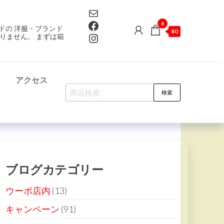
Mail
Facebook
0
ドの 洋服・ブランド
¥0
Instagram
りません。 まずは箱
て
アクセス
検
検索
索
対
象:
ブログカテゴリー
ウーボ店内
(13)
キャンペーン
(91)