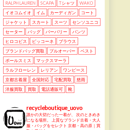
RALPH LAUREN
SCAPA
Tシャツ
WAKO
イオコムイオ
イム
カーディガン
コート
ジャケット
スカート
スーツ
センソユニコ
セーター
バッグ
バーバリー
パンツ
ヒロコビス
ピッコーネ
ブラウス
ブランドバッグ買取
プルオーバー
ベスト
ポールスミス
マックスマーラ
ラルフローレン
レリアン
ワンピース
京都古着屋
全国対応
宅配買取
慈雨
洋服買取
買取
電話通販可
靴
recycleboutique_uovo
誰かの大切だった一着が、
次のときめき
になる場所。
上質なブランド古着・大人
服・バッグをセレクト
京都・高の原｜買