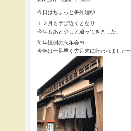
2017/12/11
投稿者:
Shibahara
今日はちょっと番外編😉
１２月も半ば近くとなり
今年もあと少しと迫ってきました。
毎年恒例の忘年会🍴
今年は一足早く先月末に行われました〜