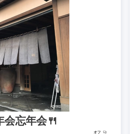
の忘年会忘年会🍴
オフ