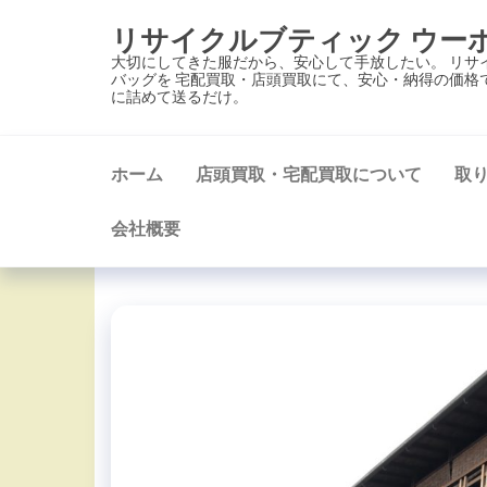
コ
リサイクルブティック ウー
ン
大切にしてきた服だから、安心して手放したい。 リサ
テ
バッグを 宅配買取・店頭買取にて、安心・納得の価格
に詰めて送るだけ。
ン
ツ
に
ホーム
店頭買取・宅配買取について
取
ス
キ
会社概要
ッ
プ