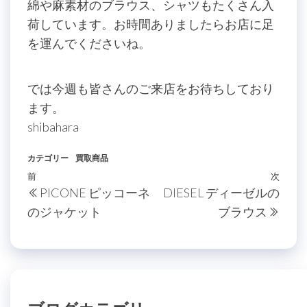
綿や麻素材のブラウス、シャツもたくさん入
荷しています。お時間ありましたらお店に足
を運んでくださいね。
では今週も皆さんのご来店をお待ちしており
ます。
shibahara
カテゴリー
買取商品
投
過
前
次
次
PICONE ピッコーネ
DIESEL ディーゼルの
稿
去
の
のジャケット
ブラウス
の
投
ナ
投
稿
ビ
稿
ゲ
ー