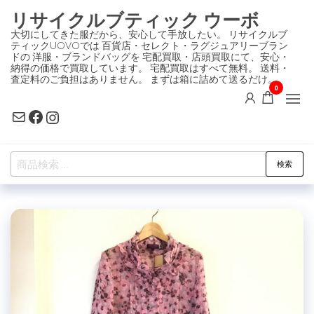
コ
リサイクルブティック ウーボ
ン
大切にしてきた服だから、安心して手放したい。 リサイクルブ
ティックUOVOでは 百貨店・セレクト・ラグジュアリーブラン
テ
ドの 洋服・ブランドバッグを 宅配買取・店頭買取にて、安心・
ン
納得の価格で買取しています。 宅配買取はすべて無料。 送料・
査定料のご負担はありません。 まずは箱に詰めて送るだけ。
ツ
0
に
Mail
Facebook
Instagram
ス
キ
検
ッ
検索
索
プ
対
象: