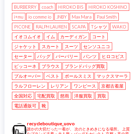
BURBERRY
coach
HIROKO BIS
HIROKO KOSHINO
i+mu
io comme io
JNBY
Max Mara
Paul Smith
PICONE
RALPH LAUREN
SCAPA
Tシャツ
WAKO
イオコムイオ
イム
カーディガン
コート
ジャケット
スカート
スーツ
センソユニコ
セーター
バッグ
バーバリー
パンツ
ヒロコビス
ピッコーネ
ブラウス
ブランドバッグ買取
プルオーバー
ベスト
ポールスミス
マックスマーラ
ラルフローレン
レリアン
ワンピース
京都古着屋
全国対応
宅配買取
慈雨
洋服買取
買取
電話通販可
靴
recycleboutique_uovo
誰かの大切だった一着が、
次のときめきになる場所。
上質
なブランド古着・大人服・バッグをセレクト
京都・高の原