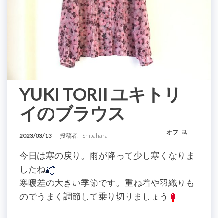
YUKI TORII ユキトリ
イのブラウス
オフ
2023/03/13
投稿者:
Shibahara
今日は寒の戻り。雨が降って少し寒くなりま
したね
寒暖差の大きい季節です。重ね着や羽織りも
のでうまく調節して乗り切りましょう