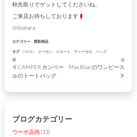
秋先取りでゲットしてくださいね。
ご来店お待ちしております
shibahara
カテゴリー
買取商品
タグ
DIESEL
クーポン
スカート
ディーゼル
バッグ
投
過
前
次
次
CAMPER カンペー
Max Blue のワンピース
稿
去
の
ルのトートバッグ
の
投
ナ
投
稿
ビ
稿
ゲ
ー
ブログカテゴリー
シ
ョ
ウーボ店内
(13)