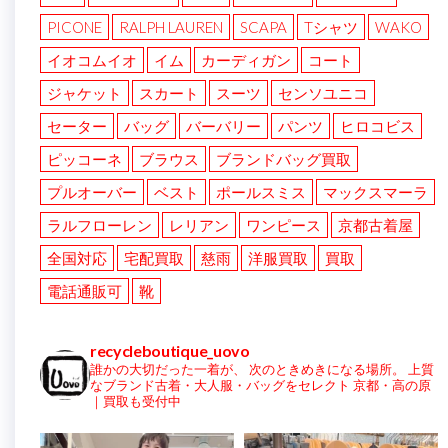
PICONE
RALPH LAUREN
SCAPA
Tシャツ
WAKO
イオコムイオ
イム
カーディガン
コート
ジャケット
スカート
スーツ
センソユニコ
セーター
バッグ
バーバリー
パンツ
ヒロコビス
ピッコーネ
ブラウス
ブランドバッグ買取
プルオーバー
ベスト
ポールスミス
マックスマーラ
ラルフローレン
レリアン
ワンピース
京都古着屋
全国対応
宅配買取
慈雨
洋服買取
買取
電話通販可
靴
recycleboutique_uovo
誰かの大切だった一着が、
次のときめきになる場所。
上質
なブランド古着・大人服・バッグをセレクト
京都・高の原
｜買取も受付中