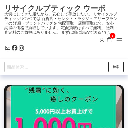
コ
リサイクルブティック ウーボ
ン
大切にしてきた服だから、安心して手放したい。 リサイクルブ
ティックUOVOでは 百貨店・セレクト・ラグジュアリーブラン
テ
ドの 洋服・ブランドバッグを 宅配買取・店頭買取にて、安心・
ン
納得の価格で買取しています。 宅配買取はすべて無料。 送料・
査定料のご負担はありません。 まずは箱に詰めて送るだけ。
ツ
0
に
Mail
Facebook
Instagram
ス
キ
検
ッ
検索
索
プ
対
象: