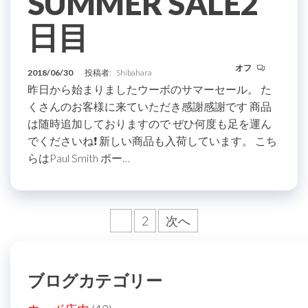
SUMMER SALE2
日目
オフ
2018/06/30
投稿者:
Shibahara
昨日から始まりましたウーボのサマーセール。 た
くさんのお客様に来ていただき感謝感謝です 商品
は随時追加しておりますので ぜひ何度も足を運ん
でくださいね❗️ 新しい商品も入荷しています。 こち
らはPaul Smith ポー…
投
1
2
次へ
稿
の
ブログカテゴリー
ペ