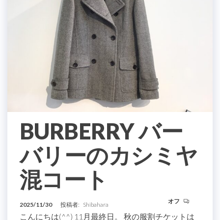
BURBERRY バー
バリーのカシミヤ
混コート
オフ
2025/11/30
投稿者:
Shibahara
こんにちは(^^) 11月最終日。 秋の服割チケットは