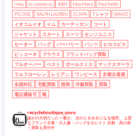
i+mu
io comme io
JNBY
Max Mara
Paul Smith
PICONE
RALPH LAUREN
SCAPA
Tシャツ
WAKO
イオコムイオ
イム
カーディガン
コート
ジャケット
スカート
スーツ
センソユニコ
セーター
バッグ
バーバリー
パンツ
ヒロコビス
ピッコーネ
ブラウス
ブランドバッグ買取
プルオーバー
ベスト
ポールスミス
マックスマーラ
ラルフローレン
レリアン
ワンピース
京都古着屋
全国対応
宅配買取
慈雨
洋服買取
買取
電話通販可
靴
recycleboutique_uovo
誰かの大切だった一着が、
次のときめきになる場所。
上質
なブランド古着・大人服・バッグをセレクト
京都・高の原
｜買取も受付中