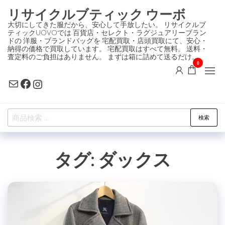
コ
リサイクルブティック ウーボ
ン
大切にしてきた服だから、安心して手放したい。 リサイクルブ
ティックUOVOでは 百貨店・セレクト・ラグジュアリーブラン
テ
ドの 洋服・ブランドバッグを 宅配買取・店頭買取にて、安心・
ン
納得の価格で買取しています。 宅配買取はすべて無料。 送料・
査定料のご負担はありません。 まずは箱に詰めて送るだけ。
ツ
0
に
Mail
Facebook
Instagram
ス
キ
検
ッ
検索
索
プ
対
タグ:
ダックス
象: