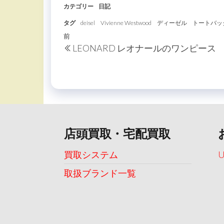
カテゴリー
日記
タグ
deisel
Vivienne Westwood
ディーゼル
トートバッ
投
過
前
LEONARD レオナールのワンピース
稿
去
の
ナ
投
ビ
稿
ゲ
ー
店頭買取・宅配買取
シ
ョ
買取システム
ン
取扱ブランド一覧