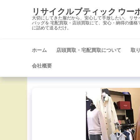
コ
リサイクルブティック ウー
ン
大切にしてきた服だから、安心して手放したい。 リサ
テ
バッグを 宅配買取・店頭買取にて、安心・納得の価格
に詰めて送るだけ。
ン
ツ
に
ホーム
店頭買取・宅配買取について
取
ス
キ
会社概要
ッ
プ