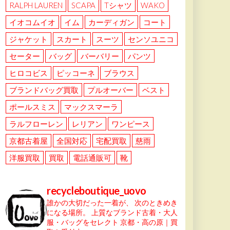
RALPH LAUREN
SCAPA
Tシャツ
WAKO
イオコムイオ
イム
カーディガン
コート
ジャケット
スカート
スーツ
センソユニコ
セーター
バッグ
バーバリー
パンツ
ヒロコビス
ピッコーネ
ブラウス
ブランドバッグ買取
プルオーバー
ベスト
ポールスミス
マックスマーラ
ラルフローレン
レリアン
ワンピース
京都古着屋
全国対応
宅配買取
慈雨
洋服買取
買取
電話通販可
靴
recycleboutique_uovo
誰かの大切だった一着が、
次のときめき
になる場所。
上質なブランド古着・大人
服・バッグをセレクト
京都・高の原｜買