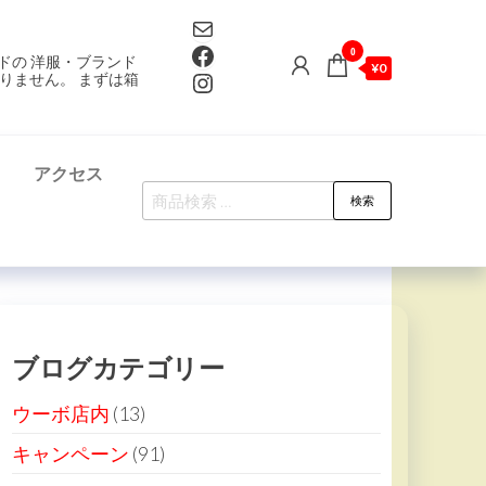
Mail
Facebook
0
ドの 洋服・ブランド
¥0
Instagram
りません。 まずは箱
て
アクセス
検
検索
索
対
象:
ブログカテゴリー
ウーボ店内
(13)
キャンペーン
(91)