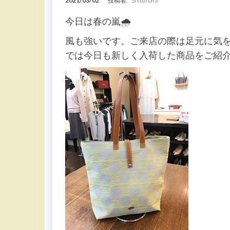
2021/03/02
投稿者:
Shibahara
今日は春の嵐🌧
風も強いです。ご来店の際は足元に気
では今日も新しく入荷した商品をご紹