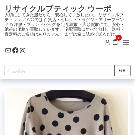
コ
リサイクルブティック ウーボ
ン
大切にしてきた服だから、安心して手放したい。 リサイクルブ
ティックUOVOでは 百貨店・セレクト・ラグジュアリーブラン
テ
ドの 洋服・ブランドバッグを 宅配買取・店頭買取にて、安心・
ン
納得の価格で買取しています。 宅配買取はすべて無料。 送料・
査定料のご負担はありません。 まずは箱に詰めて送るだけ。
ツ
0
に
Mail
Facebook
Instagram
ス
キ
検
ッ
検索
索
プ
対
象: