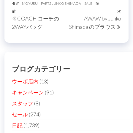
タグ
MOYURU
PART2 JUNKO SHIMADA
SALE
萌
投
過
前
次
次
COACH コーチの
AWAW by Junko
稿
去
の
2WAYバッグ
Shimada のブラウス
の
投
ナ
投
稿
ビ
稿
ゲ
ー
ブログカテゴリー
シ
ョ
ウーボ店内
(13)
ン
キャンペーン
(91)
スタッフ
(8)
セール
(274)
日記
(1,739)