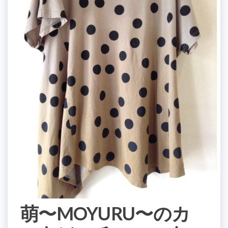
萌〜MOYURU〜のカ