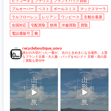
ピッコーネ
ブラウス
ブランドバッグ買取
プルオーバー
ベスト
ポールスミス
マックスマーラ
ラルフローレン
レリアン
ワンピース
京都古着屋
全国対応
宅配買取
慈雨
洋服買取
買取
電話通販可
靴
recycleboutique_uovo
誰かの大切だった一着が、
次のときめきになる場所。
上質
なブランド古着・大人服・バッグをセレクト
京都・高の原
｜買取も受付中